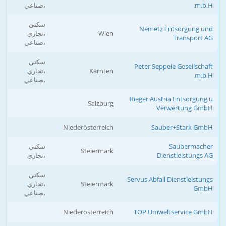
m.b.H.
،صناعي
سكني
Nemetz Entsorgung und
Wien
،تجاري
Transport AG
،صناعي
سكني
Peter Seppele Gesellschaft
Kärnten
،تجاري
m.b.H.
،صناعي
Rieger Austria Entsorgung u
Salzburg
Verwertung GmbH
Niederösterreich
Sauber+Stark GmbH
Saubermacher
سكني
Steiermark
Dienstleistungs AG
،تجاري
سكني
Servus Abfall Dienstleistungs
Steiermark
،تجاري
GmbH
،صناعي
Niederösterreich
TOP Umweltservice GmbH