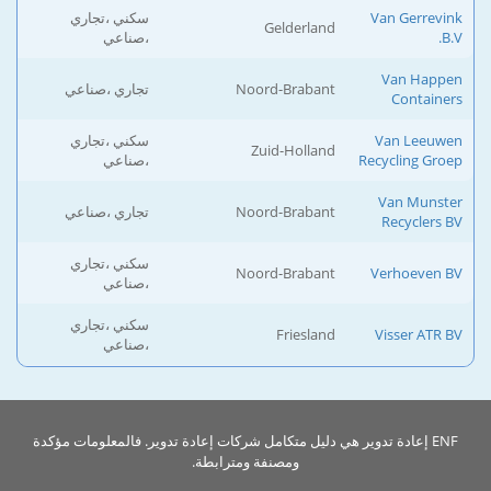
Van Gerrevink
سكني ،تجاري
Gelderland
B.V.
،صناعي
Van Happen
Noord-Brabant
تجاري ،صناعي
Containers
Van Leeuwen
سكني ،تجاري
Zuid-Holland
Recycling Groep
،صناعي
Van Munster
Noord-Brabant
تجاري ،صناعي
Recyclers BV
سكني ،تجاري
Noord-Brabant
Verhoeven BV
،صناعي
سكني ،تجاري
Friesland
Visser ATR BV
،صناعي
ENF إعادة تدوير هي دليل متكامل شركات إعادة تدوير. فالمعلومات مؤكدة
ومصنفة ومترابطة.