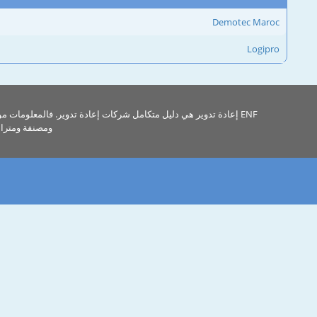
Demotec Maroc
Logipro
ENF إعادة تدوير هي دليل متكامل شركات إعادة تدوير. فالمعلومات م
ومصنفة ومتراب