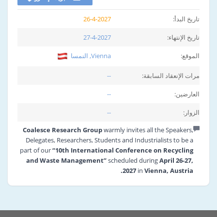
تاريخ البدأ:
26-4-2027
تاريخ الإنتهاء:
27-4-2027
الموقع:
Vienna, النمسا
مرات الإنعقاد السابقة:
--
العارضين:
--
الزوار:
--
Coalesce Research Group
warmly invites all the Speakers,
Delegates, Researchers, Students and Industrialists to be a
part of our
“10th International Conference on Recycling
and Waste Management”
scheduled during
April 26-27,
2027
in
Vienna, Austria.
The theme of the conference is “Recycle, Recover and
Reuse” will call for the need of cooperation and
collaboration of renowned personalities from the field of
Recycling and Waste Management.