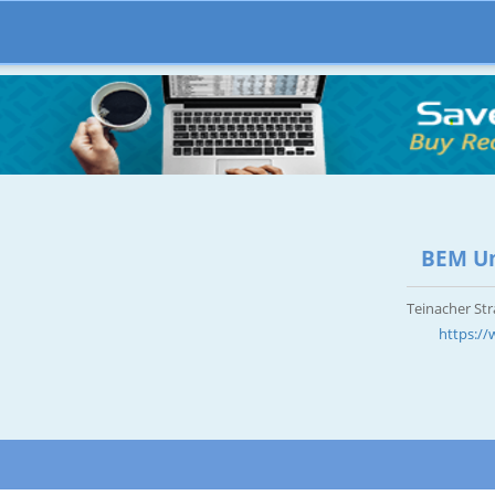
BEM U
Teinacher St
https:/