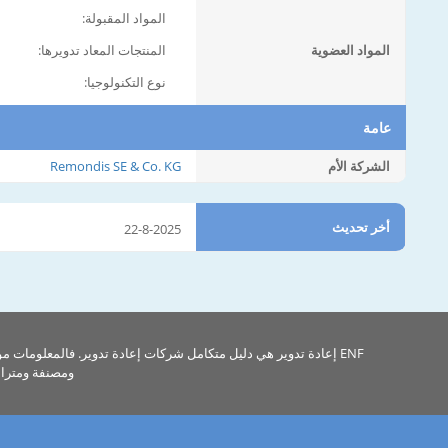
المواد المقبولة:
المواد العضوية
المنتجات المعاد تدويرها:
نوع التكنولوجيا:
عامة
الشركة الأم
Remondis SE & Co. KG
أخر تحديث
22-8-2025
ENF إعادة تدوير هي دليل متكامل شركات إعادة تدوير. فالمعلومات م
ومصنفة ومتراب