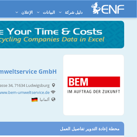
دليل شركة
البيانات
الإعلان
mweltservice GmbH
rasse 34, 71634 Ludwigsburg
/www.bem-umweltservice.de
ألمانيا
محطة إعادة التدوير تفاصيل العمل