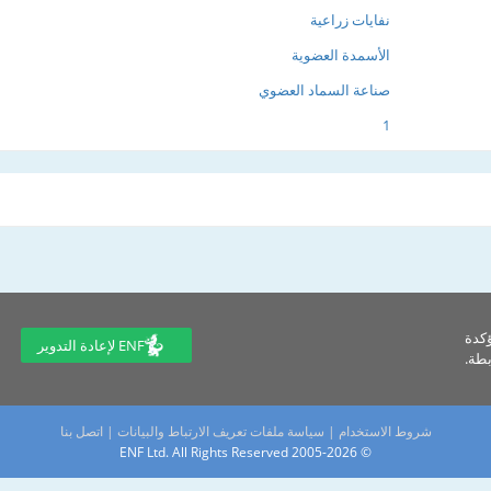
نفايات زراعية
الأسمدة العضوية
صناعة السماد العضوي
1
ؤكدة
ENF لإعادة التدوير
طة.
شروط الاستخدام
|
سياسة ملفات تعريف الارتباط والبيانات
|
اتصل بنا
© 2005-2026 ENF Ltd. All Rights Reserved