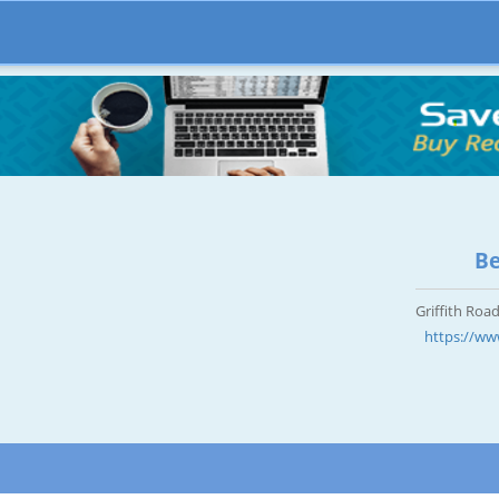
Be
https://w