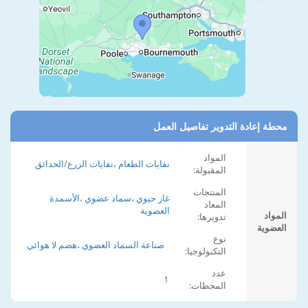
محطة إعادة التدوير تفاصيل العمل
المواد
نفايات الطعام ،نفايات الزرع/الحدائق
المقبولة:
المنتجات
غاز حيوي ،سماد عضوي ،الأسمدة
المعاد
العضوية
المواد
تدويرها:
العضوية
نوع
صناعة السماد العضوي ،هضم لا هوائي
التكنولوجيا:
عدد
1
المحطات: