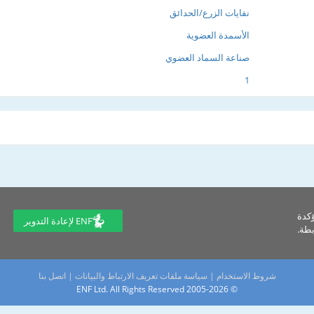
نفايات الزرع/الحدائق
الأسمدة العضوية
صناعة السماد العضوي
1
ؤكدة
ENF لإعادة التدوير
طة.
شروط الاستخدام
|
سياسة ملفات تعريف الارتباط والبيانات
|
اتصل بنا
© 2005-2026 ENF Ltd. All Rights Reserved