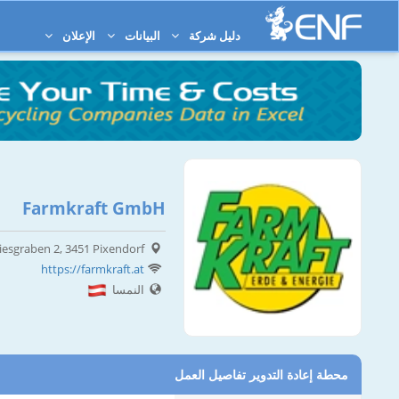
دليل شركة
البيانات
الإعلان
Farmkraft GmbH
sgraben 2, 3451 Pixendorf
https://farmkraft.at
النمسا
محطة إعادة التدوير تفاصيل العمل