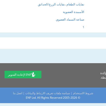
نفايات الطعام ،نفايات الزرع/الحدائق
الأسمدة العضوية
صناعة السماد العضوي
1
ؤكدة
ENF لإعادة التدوير
طة.
شروط الاستخدام
|
سياسة ملفات تعريف الارتباط والبيانات
|
اتصل بنا
© 2005-2026 ENF Ltd. All Rights Reserved