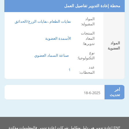
محطة إعادة التدوير تفاصيل العمل
المواد
نفايات الطعام ،نفايات الزرع/الحدائق
المقبولة:
المنتجات
المعاد
الأسمدة العضوية
المواد
تدويرها:
العضوية
نوع
صناعة السماد العضوي
التكنولوجيا:
عدد
1
المحطات:
أخر
18-6-2025
تحديث
ENF إعادة تدوير هي دليل متكامل شركات إعادة تدوير. فالمعلومات مؤكدة