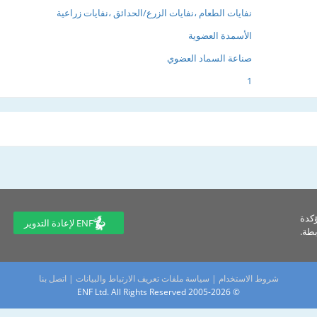
نفايات الطعام ،نفايات الزرع/الحدائق ،نفايات زراعية
الأسمدة العضوية
صناعة السماد العضوي
1
ؤكدة
ENF لإعادة التدوير
طة.
شروط الاستخدام
|
سياسة ملفات تعريف الارتباط والبيانات
|
اتصل بنا
© 2005-2026 ENF Ltd. All Rights Reserved