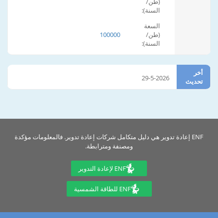
(طن/
السنة):
السعة
(طن/
100000
السنة):
أخر
29-5-2026
تحديث
ENF إعادة تدوير هي دليل متكامل شركات إعادة تدوير. فالمعلومات مؤكدة
ومصنفة ومترابطة.
ENF لإعادة التدوير
ENF للطاقة الشمسية