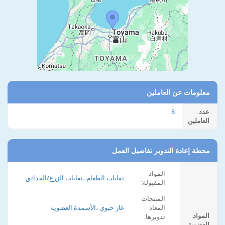
معلومات عن العاملين
عدد
8
العاملين
محطة إعادة التدوير تفاصيل العمل
المواد
نفايات الطعام ،نفايات الزرع/الحدائق
المقبولة:
المنتجات
المعاد
غاز حيوي ،الأسمدة العضوية
المواد
تدويرها:
العضوية