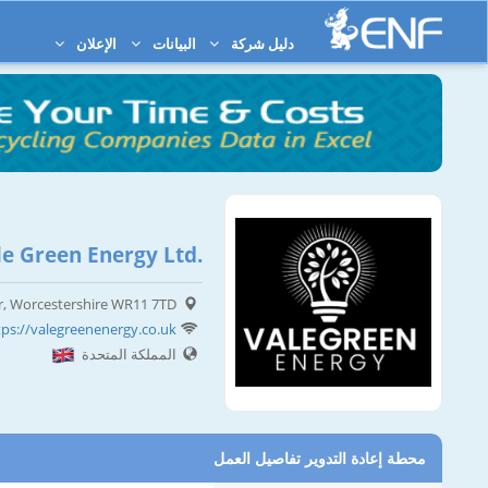
دليل شركة
البيانات
الإعلان
le Green Energy Ltd.
r, Worcestershire WR11 7TD
tps://valegreenenergy.co.uk
المملكة المتحدة
محطة إعادة التدوير تفاصيل العمل