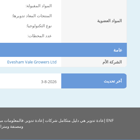
المواد المقبولة:
المنتجات المعاد تدويرها:
المواد العضوية
نوع التكنولوجيا:
عدد المحطات:
عامة
الشركة الأم
Evesham Vale Growers Ltd
أخر تحديث
3-8-2026
ENF إعادة تدوير هي دليل متكامل شركات إعادة تدوير. فالمعلومات م
ومصنفة ومتراب